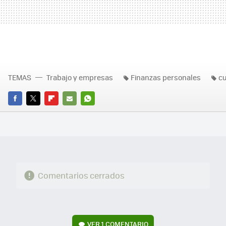
TEMAS
Trabajo y empresas
Finanzas personales
c
FACEBOOK
TWITTER
FLIPBOARD
E-
WHATSAPP
MAIL
Comentarios cerrados
VER
1 COMENTARIO