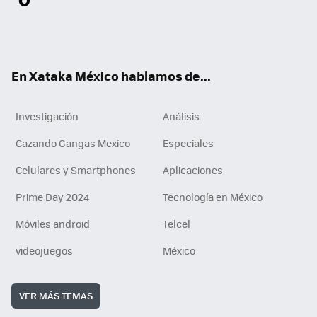
ter
ebo
tub
agr
gra
boa
edI
Tikt
ok
e
am
m
rd
n
ok
En Xataka México hablamos de...
Investigación
Análisis
Cazando Gangas Mexico
Especiales
Celulares y Smartphones
Aplicaciones
Prime Day 2024
Tecnología en México
Móviles android
Telcel
videojuegos
México
VER MÁS TEMAS