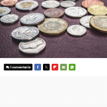
1 comentario
FACEBOOK
TWITTER
FLIPBOARD
E-
WHATSAPP
MAIL