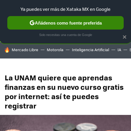
Ya puedes ver más de Xataka MX en Google
SELECCIÓN
GAMING
HOME
AUTO
TERRITORIO SAM
Añádenos como fuente preferida
Solo necesitas una cuenta de Google
×
HOY SE HABLA DE
Mercado Libre
Motorola
Inteligencia Artificial
IA
La UNAM quiere que aprendas
finanzas en su nuevo curso gratis
por internet: así te puedes
registrar