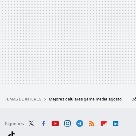
TEMAS DE INTERÉS
Mejores celulares gama media agosto
Có
Síguenos
Twit
Fac
You
Inst
Tele
RSS
Flip
Link