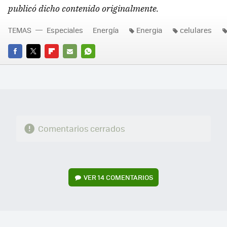
publicó dicho contenido originalmente.
TEMAS
Especiales
Energía
Energia
celulares
FACEBOOK
TWITTER
FLIPBOARD
E-
WHATSAPP
MAIL
Comentarios cerrados
VER
14 COMENTARIOS