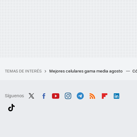
TEMAS DE INTERÉS
Mejores celulares gama media agosto
Có
Síguenos
Twit
Fac
You
Inst
Tele
RSS
Flip
Link
ter
ebo
tub
agr
gra
boa
edI
Tikt
ok
e
am
m
rd
n
ok