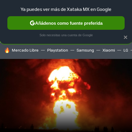
Ya puedes ver más de Xataka MX en Google
SELECCIÓN
GAMING
HOME
AUTO
TERRITORIO SAM
Añádenos como fuente preferida
Solo necesitas una cuenta de Google
×
HOY SE HABLA DE
Mercado Libre
Playstation
Samsung
Xiaomi
LG