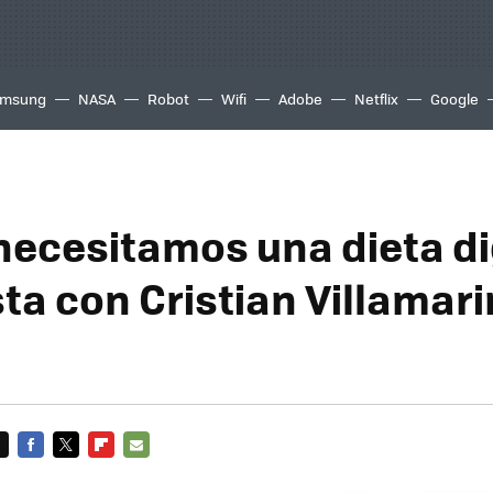
msung
NASA
Robot
Wifi
Adobe
Netflix
Google
necesitamos una dieta di
ta con Cristian Villamari
FACEBOOK
TWITTER
FLIPBOARD
E-