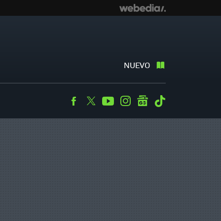
NUEVO
Facebook
Twitter
Youtube
Instagram
googlenews
Tiktok