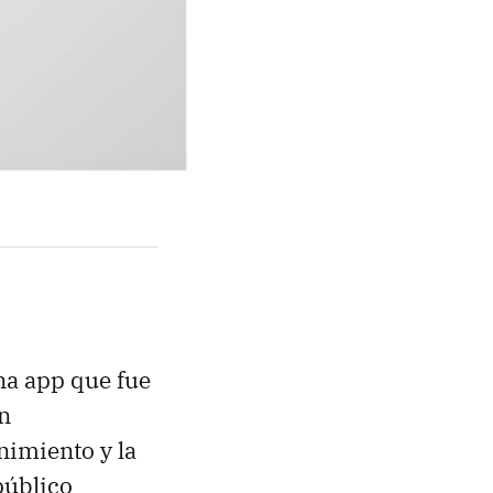
na app que fue
un
nimiento y la
público