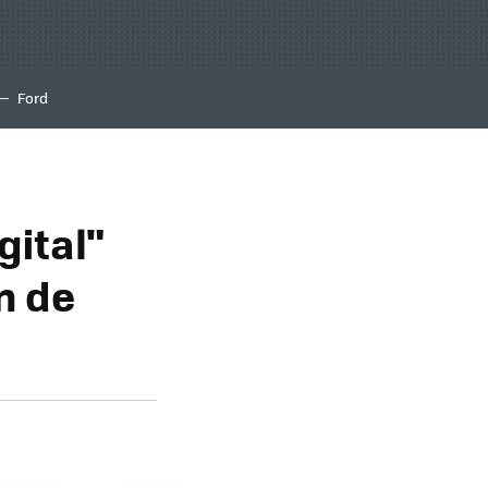
Ford
gital"
n de