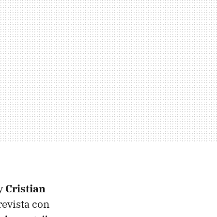
 y
Cristian
revista con