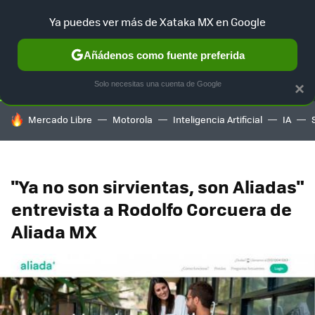
Ya puedes ver más de Xataka MX en Google
SELECCIÓN
GAMING
HOME
AUTO
TERRITORIO SAM
Añádenos como fuente preferida
Solo necesitas una cuenta de Google
×
HOY SE HABLA DE
Mercado Libre
Motorola
Inteligencia Artificial
IA
"Ya no son sirvientas, son Aliadas"
entrevista a Rodolfo Corcuera de
Aliada MX