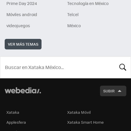
Prime Day 2024
Tecnología en México
Móviles android
Telcel
videojuegos
México
VER MÁS TEMAS
BUSCA
SUBIR
Xataka
Xataka Móvil
Applesfera
Xataka Smart Home