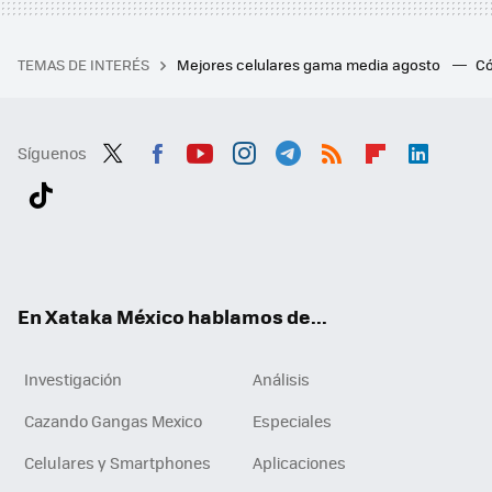
TEMAS DE INTERÉS
Mejores celulares gama media agosto
Có
Síguenos
Twit
Fac
You
Inst
Tele
RSS
Flip
Link
ter
ebo
tub
agr
gra
boa
edI
Tikt
ok
e
am
m
rd
n
ok
En Xataka México hablamos de...
Investigación
Análisis
Cazando Gangas Mexico
Especiales
Celulares y Smartphones
Aplicaciones