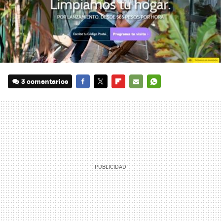
3 comentarios
FACEBOOK
TWITTER
FLIPBOARD
E-
WHATSAPP
MAIL