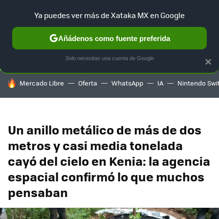
Ya puedes ver más de Xataka MX en Google
SELECCIÓN
GAMING
HOME
AUTO
TERRITORIO SAM
Añádenos como fuente preferida
Solo necesitas una cuenta de Google
×
HOY SE HABLA DE
Mercado Libre
Oferta
WhatsApp
IA
Nintendo Swi
Un anillo metálico de más de dos
metros y casi media tonelada
cayó del cielo en Kenia: la agencia
espacial confirmó lo que muchos
pensaban