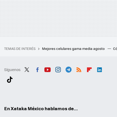
TEMAS DE INTERÉS
Mejores celulares gama media agosto
Có
Síguenos
Twit
Fac
You
Inst
Tele
RSS
Flip
Link
ter
ebo
tub
agr
gra
boa
edI
Tikt
ok
e
am
m
rd
n
ok
En Xataka México hablamos de...