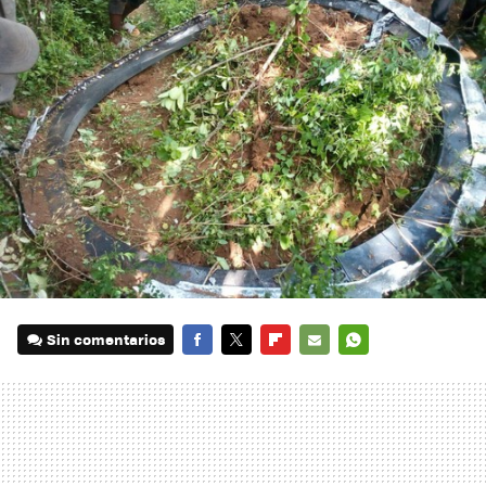
Sin comentarios
FACEBOOK
TWITTER
FLIPBOARD
E-
WHATSAPP
MAIL