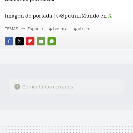
Imagen de portada | @SputnikMundo en
X
TEMAS
Espacio
basura
africa
FACEBOOK
TWITTER
FLIPBOARD
E-
WHATSAPP
MAIL
Comentarios cerrados