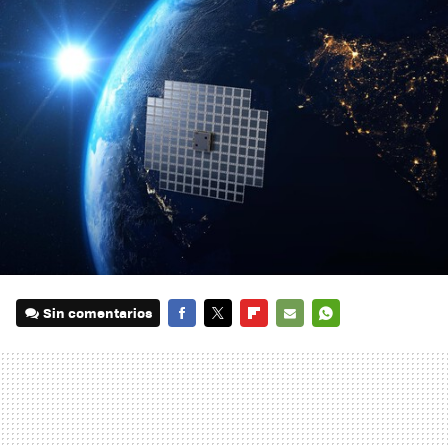
Sin comentarios
FACEBOOK
TWITTER
FLIPBOARD
E-
WHATSAPP
MAIL