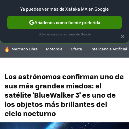
Ya puedes ver más de Xataka MX en Google
SELECCIÓN
GAMING
HOME
AUTO
TERRITORIO SAM
Añádenos como fuente preferida
Solo necesitas una cuenta de Google
×
HOY SE HABLA DE
Mercado Libre
Motorola
Oferta
Inteligencia Artificial
Los astrónomos confirman uno de
sus más grandes miedos: el
satélite 'BlueWalker 3' es uno de
los objetos más brillantes del
cielo nocturno