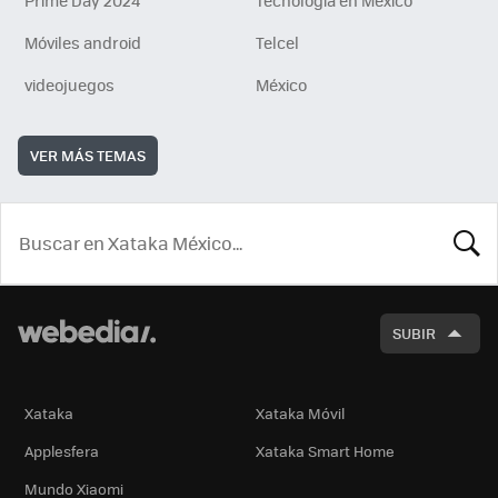
Móviles android
Telcel
videojuegos
México
VER MÁS TEMAS
BUSCA
SUBIR
Xataka
Xataka Móvil
Applesfera
Xataka Smart Home
Mundo Xiaomi