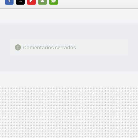
FACEBOOK
TWITTER
FLIPBOARD
E-
WHATSAPP
MAIL
Comentarios cerrados