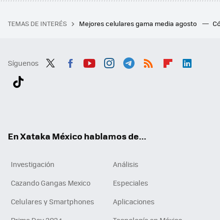
TEMAS DE INTERÉS
Mejores celulares gama media agosto
Có
Síguenos
Twit
Fac
You
Inst
Tele
RSS
Flip
Link
ter
ebo
tub
agr
gra
boa
edI
Tikt
ok
e
am
m
rd
n
ok
En Xataka México hablamos de...
Investigación
Análisis
Cazando Gangas Mexico
Especiales
Celulares y Smartphones
Aplicaciones
Prime Day 2024
Tecnología en México