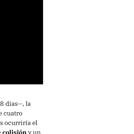
8 días—, la
e cuatro
 ocurriría el
 colisión
y un