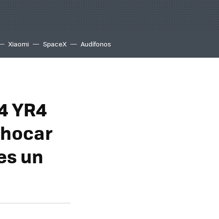
Xiaomi
SpaceX
Audífonos
24 YR4
chocar
 es un