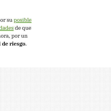
por su
posible
idades
de que
hora, por un
 de riesgo
.