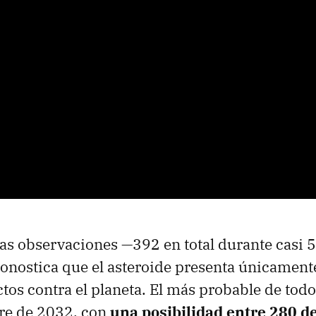
as observaciones —392 en total durante casi 5
nostica que el asteroide presenta únicament
tos contra el planeta. El más probable de todos
re de 2032, con
una posibilidad entre 280 de