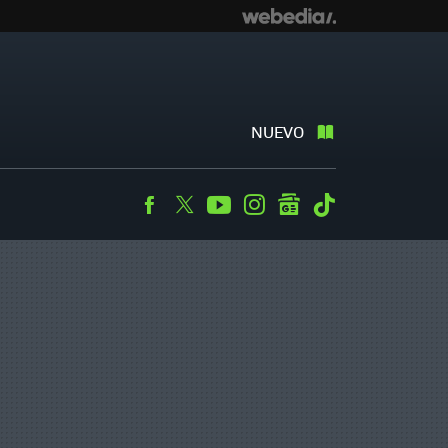
NUEVO
Facebook
Twitter
Youtube
Instagram
googlenews
Tiktok