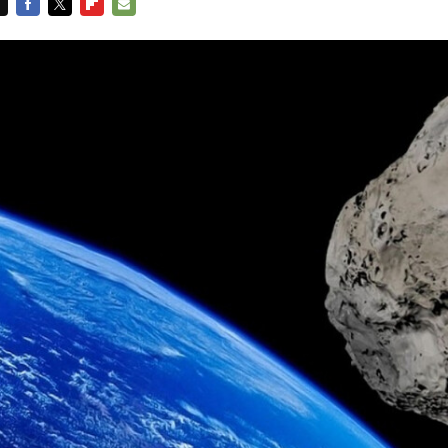
FACEBOOK
TWITTER
FLIPBOARD
E-
MAIL