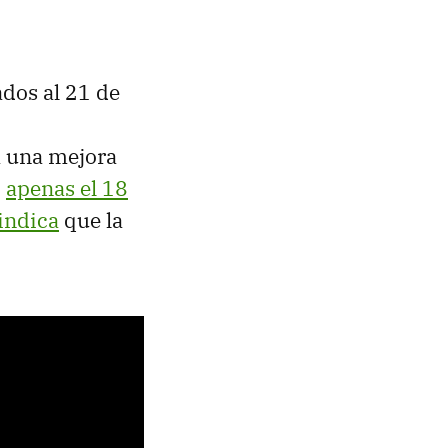
ados al 21 de
a una mejora
ó
apenas el 18
indica
que la