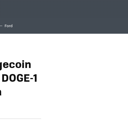
Ford
gecoin
 DOGE-1
a