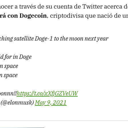
ocer a través de su cuenta de Twitter acerca d
rá con Dogecoin
, criptodivisa que nació de 
hing satellite Doge-1 to the moon next year
d for in Doge
in space
n space
oonnn!!
https://t.co/xXfjGZVeUW
 (@elonmusk)
May 9, 2021