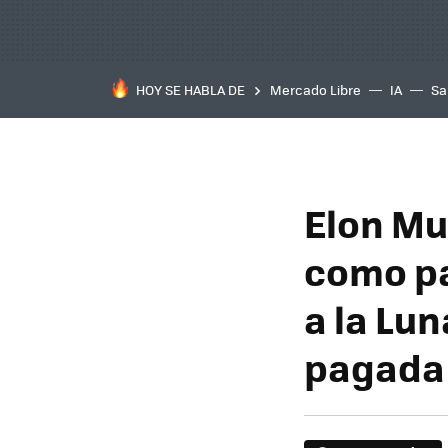
HOY SE HABLA DE
Mercado Libre
IA
Sa
Elon Mu
como pa
a la Lun
pagada