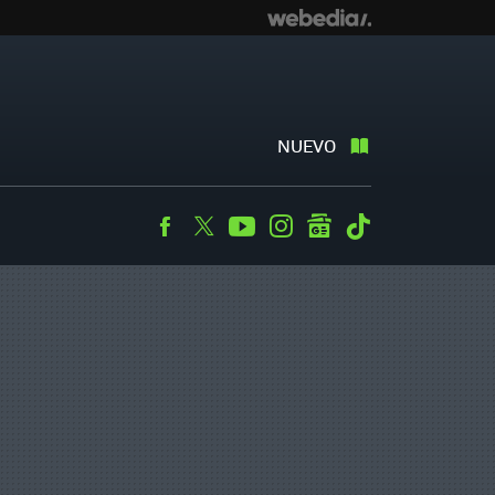
NUEVO
Facebook
Twitter
Youtube
Instagram
googlenews
Tiktok