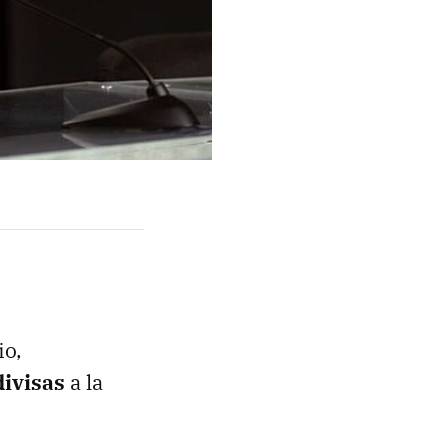
io,
divisas
a la