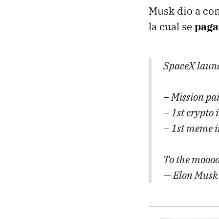
Musk dio a con
la cual se
paga
SpaceX launc
– Mission pai
– 1st crypto 
– 1st meme i
To the mooo
— Elon Musk