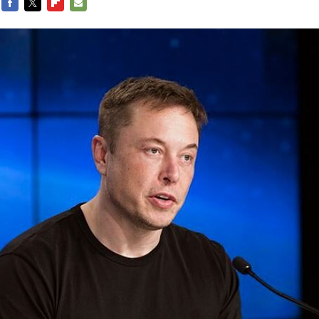
FACEBOOK
TWITTER
FLIPBOARD
E-
MAIL