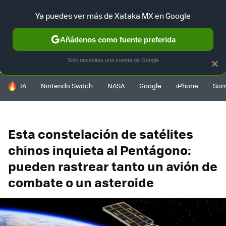
Ya puedes ver más de Xataka MX en Google
SELECCIÓN
GAMING
HOME
AUTO
TERRITORIO SAM
Añádenos como fuente preferida
Solo necesitas una cuenta de Google
×
HOY SE HABLA DE
IA
Nintendo Switch
NASA
Google
iPhone
Son
Esta constelación de satélites
chinos inquieta al Pentágono:
pueden rastrear tanto un avión de
combate o un asteroide