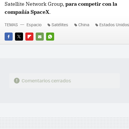
Satellite Network Group,
para competir con la
compañía SpaceX
.
TEMAS
Espacio
Satélites
China
Estados Unido
FACEBOOK
TWITTER
FLIPBOARD
E-
WHATSAPP
MAIL
Comentarios cerrados