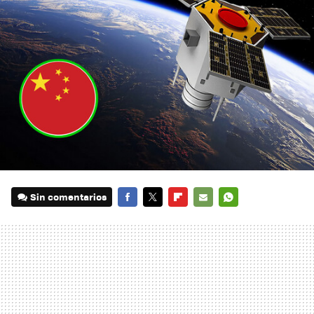
Sin comentarios
FACEBOOK
TWITTER
FLIPBOARD
E-
WHATSAPP
MAIL