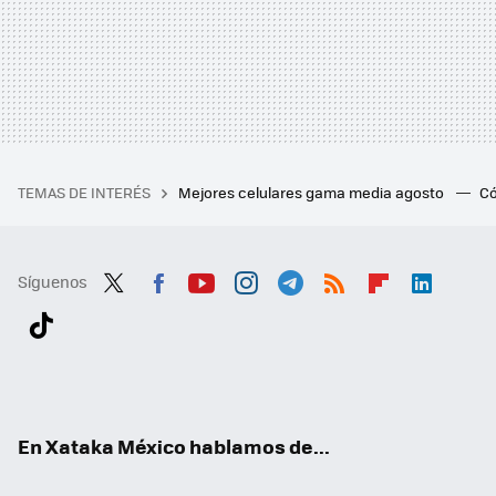
TEMAS DE INTERÉS
Mejores celulares gama media agosto
Có
Síguenos
Twit
Fac
You
Inst
Tele
RSS
Flip
Link
ter
ebo
tub
agr
gra
boa
edI
Tikt
ok
e
am
m
rd
n
ok
En Xataka México hablamos de...