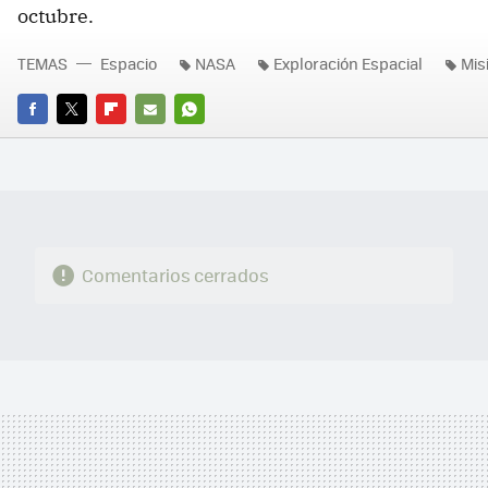
octubre.
TEMAS
Espacio
NASA
Exploración Espacial
Mis
FACEBOOK
TWITTER
FLIPBOARD
E-
WHATSAPP
MAIL
Comentarios cerrados