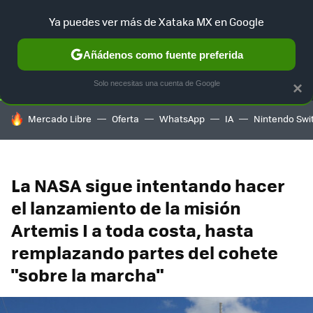
Ya puedes ver más de Xataka MX en Google
SELECCIÓN
GAMING
HOME
AUTO
TERRITORIO SAM
Añádenos como fuente preferida
Solo necesitas una cuenta de Google
×
HOY SE HABLA DE
Mercado Libre
Oferta
WhatsApp
IA
Nintendo Swi
La NASA sigue intentando hacer
el lanzamiento de la misión
Artemis I a toda costa, hasta
remplazando partes del cohete
"sobre la marcha"