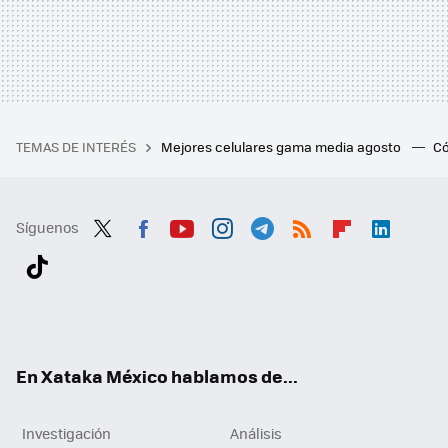
TEMAS DE INTERÉS
Mejores celulares gama media agosto
Có
Síguenos
Twit
Fac
You
Inst
Tele
RSS
Flip
Link
ter
ebo
tub
agr
gra
boa
edI
Tikt
ok
e
am
m
rd
n
ok
En Xataka México hablamos de...
Investigación
Análisis