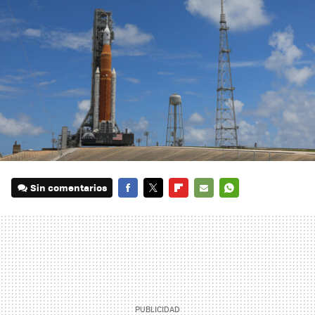
Sin comentarios
FACEBOOK
TWITTER
FLIPBOARD
E-
WHATSAPP
MAIL