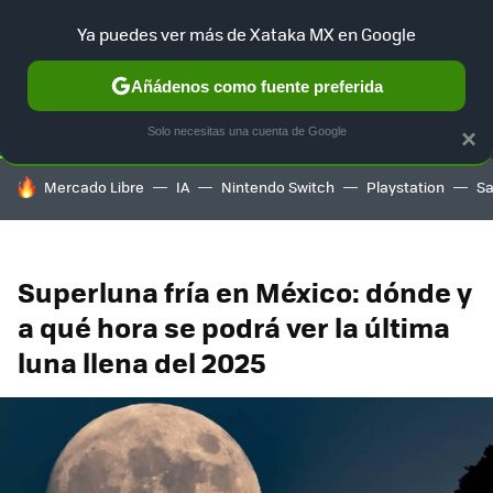
Ya puedes ver más de Xataka MX en Google
SELECCIÓN
GAMING
HOME
AUTO
TERRITORIO SAM
Añádenos como fuente preferida
Solo necesitas una cuenta de Google
×
HOY SE HABLA DE
Mercado Libre
IA
Nintendo Switch
Playstation
S
Superluna fría en México: dónde y
a qué hora se podrá ver la última
luna llena del 2025