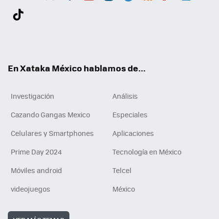
Twit
Fac
You
Inst
Tele
RSS
Flip
Link
ter
ebo
tub
agr
gra
boa
edI
Tikt
ok
e
am
m
rd
n
ok
En Xataka México hablamos de...
Investigación
Análisis
Cazando Gangas Mexico
Especiales
Celulares y Smartphones
Aplicaciones
Prime Day 2024
Tecnología en México
Móviles android
Telcel
videojuegos
México