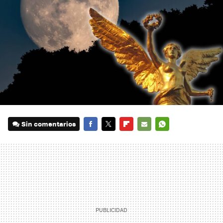
Sin comentarios
FACEBOOK
TWITTER
FLIPBOARD
E-
WHATSAPP
MAIL