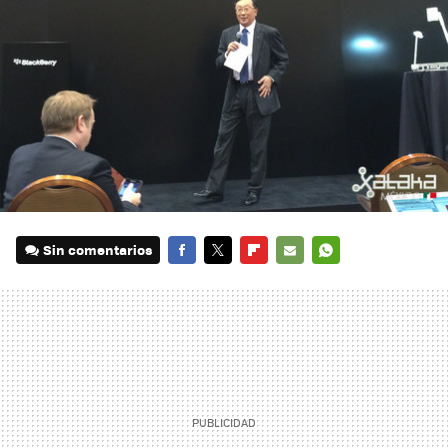
Sin comentarios
FACEBOOK
TWITTER
FLIPBOARD
E-
WHATSAPP
MAIL