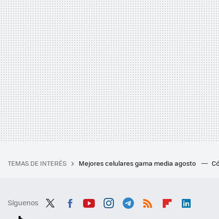
TEMAS DE INTERÉS
Mejores celulares gama media agosto
Có
Síguenos
Twit
Fac
You
Inst
Tele
RSS
Flip
Link