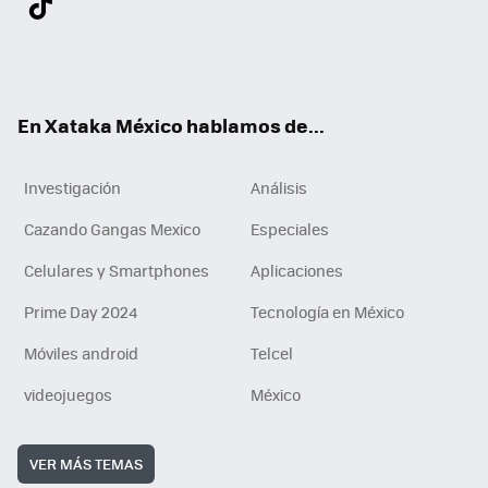
ter
ebo
tub
agr
gra
boa
edI
Tikt
ok
e
am
m
rd
n
ok
En Xataka México hablamos de...
Investigación
Análisis
Cazando Gangas Mexico
Especiales
Celulares y Smartphones
Aplicaciones
Prime Day 2024
Tecnología en México
Móviles android
Telcel
videojuegos
México
VER MÁS TEMAS