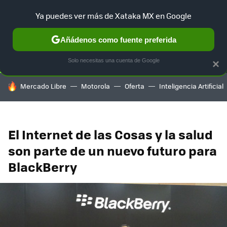
Ya puedes ver más de Xataka MX en Google
SELECCIÓN
GAMING
HOME
AUTO
TERRITORIO SAM
Añádenos como fuente preferida
Solo necesitas una cuenta de Google
×
HOY SE HABLA DE
Mercado Libre
Motorola
Oferta
Inteligencia Artificial
El Internet de las Cosas y la salud
son parte de un nuevo futuro para
BlackBerry