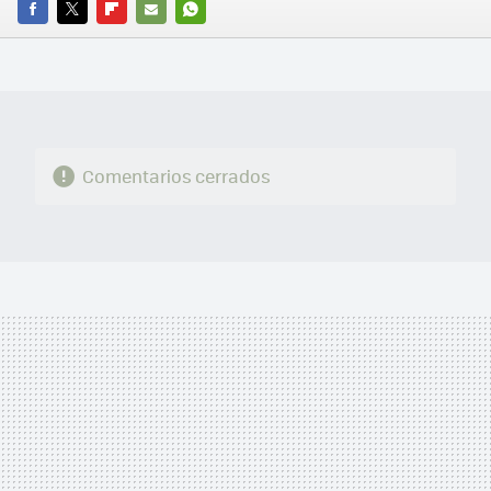
FACEBOOK
TWITTER
FLIPBOARD
E-
WHATSAPP
MAIL
Comentarios cerrados