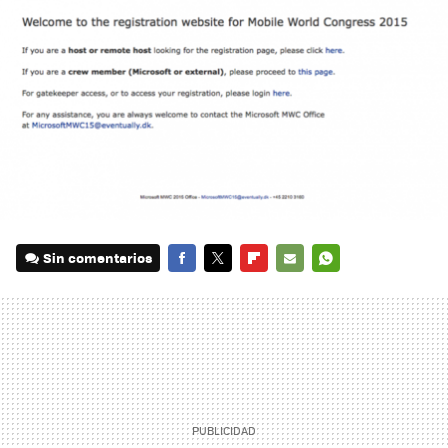
Sin comentarios
FACEBOOK
TWITTER
FLIPBOARD
E-
WHATSAPP
MAIL