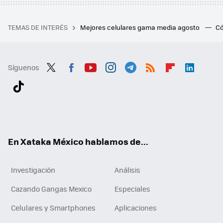
TEMAS DE INTERÉS
Mejores celulares gama media agosto
Có
Síguenos
Twit
Fac
You
Inst
Tele
RSS
Flip
Link
ter
ebo
tub
agr
gra
boa
edI
Tikt
ok
e
am
m
rd
n
ok
En Xataka México hablamos de...
Investigación
Análisis
Cazando Gangas Mexico
Especiales
Celulares y Smartphones
Aplicaciones