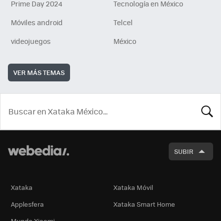
Prime Day 2024
Tecnología en México
Móviles android
Telcel
videojuegos
México
VER MÁS TEMAS
BUSCA
SUBIR
Xataka
Xataka Móvil
Applesfera
Xataka Smart Home
Mundo Xiaomi