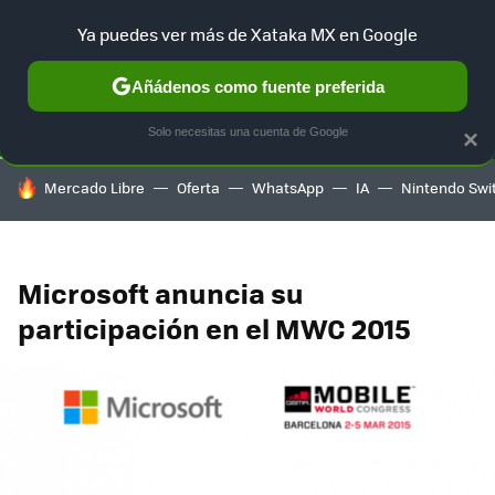
Ya puedes ver más de Xataka MX en Google
SELECCIÓN
GAMING
HOME
AUTO
TERRITORIO SAM
Añádenos como fuente preferida
Solo necesitas una cuenta de Google
×
HOY SE HABLA DE
Mercado Libre
Oferta
WhatsApp
IA
Nintendo Swi
Microsoft anuncia su
participación en el MWC 2015