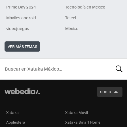
Prime Day 2024
Tecnología en México
Móviles android
Telcel
videojuegos
México
VER MÁS TEMAS
BUSCA
SUBIR
Xataka
Xataka Móvil
Applesfera
Xataka Smart Home