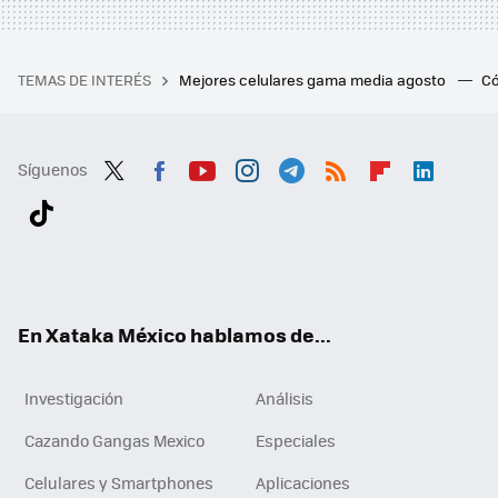
TEMAS DE INTERÉS
Mejores celulares gama media agosto
Có
Síguenos
Twit
Fac
You
Inst
Tele
RSS
Flip
Link
ter
ebo
tub
agr
gra
boa
edI
Tikt
ok
e
am
m
rd
n
ok
En Xataka México hablamos de...
Investigación
Análisis
Cazando Gangas Mexico
Especiales
Celulares y Smartphones
Aplicaciones