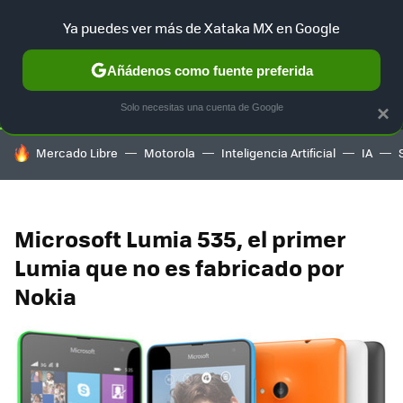
Ya puedes ver más de Xataka MX en Google
SELECCIÓN
GAMING
HOME
AUTO
TERRITORIO SAM
Añádenos como fuente preferida
Solo necesitas una cuenta de Google
×
HOY SE HABLA DE
Mercado Libre
Motorola
Inteligencia Artificial
IA
Microsoft Lumia 535, el primer
Lumia que no es fabricado por
Nokia