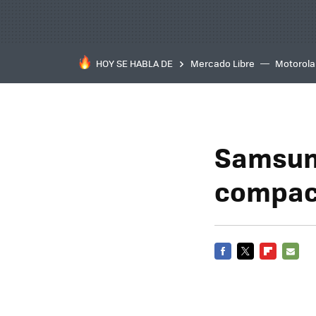
HOY SE HABLA DE
Mercado Libre
Motorola
Samsung
compact
FACEBOOK
TWITTER
FLIPBOARD
E-
MAIL