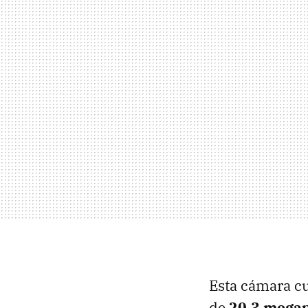
Esta cámara c
de
20.3 megap