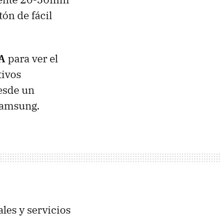
tón de fácil
A
para ver el
tivos
esde un
amsung.
les y servicios