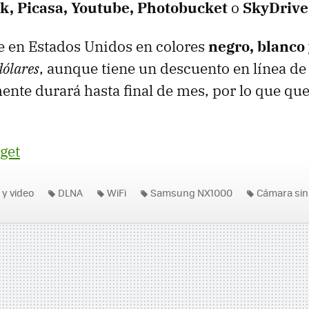
k, Picasa, Youtube, Photobucket
o
SkyDrive
e en Estados Unidos en colores
negro, blanco 
dólares
, aunque tiene un descuento en línea de
nte durará hasta final de mes, por lo que qu
get
 y video
DLNA
WiFi
Samsung NX1000
Cámara sin
a sin Espejos