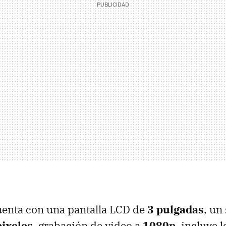
uenta con una pantalla LCD de
3 pulgadas
, un
ixeles
, grabación de video a
1080p
, incluye