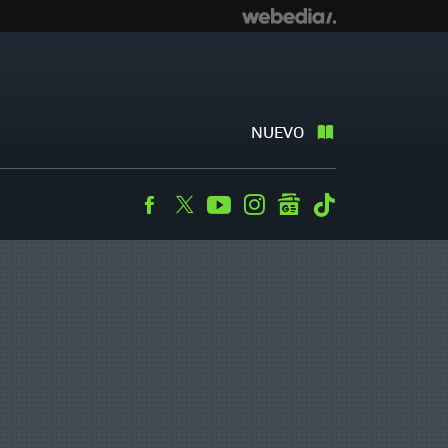
NUEVO
Facebook
Twitter
Youtube
Instagram
googlenews
Tiktok