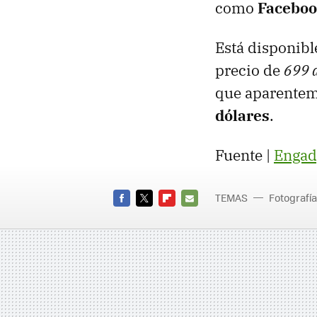
como
Faceboo
Está disponibl
precio de
699 
que aparenteme
dólares
.
Fuente |
Engad
TEMAS
Fotografía
Compact
FACEBOOK
TWITTER
FLIPBOARD
E-
MAIL