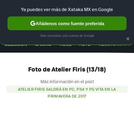
Ya puedes ver más de Xataka MX en Google
Añádenos como fuente preferida
MENÚ
NUEVO
×
Solo necesitas una cuenta de Google
SELECCIÓN
GAMING
HOME
AUTO
TERRITORIO SAM
Foto de Atelier Firis (13/18)
Más información en el post
ATELIER FIRIS SALDRÁ EN PC, PS4 Y PS VITA EN LA
PRIMAVERA DE 2017