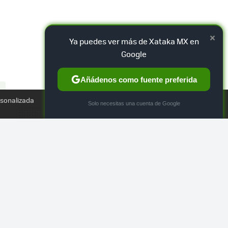
×
Ya puedes ver más de Xataka MX en
Google
Añádenos como fuente preferida
TWEET
M
rsonalizada
×
Solo necesitas una cuenta de Google