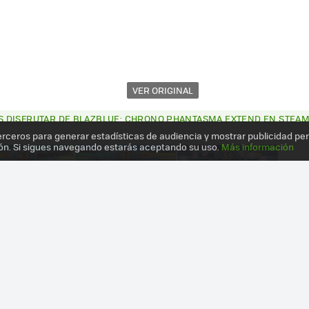
VER ORIGINAL
 DISFRUTAR DE BLAZBLUE: CHRONO PHANTASMA EXTEND EN STEA
erceros para generar estadísticas de audiencia y mostrar publicidad pe
ón. Si sigues navegando estarás aceptando su uso.
Más información