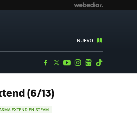
NUEVO
Facebook
Twitter
Youtube
Instagram
googlenews
Tiktok
tend (6/13)
ASMA EXTEND EN STEAM