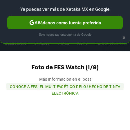
Ya puedes ver más de Xataka MX en Google
Añádenos como fuente preferida
MENÚ
NUEVO
×
Solo necesitas una cuenta de Google
SELECCIÓN
GAMING
HOME
AUTO
TERRITORIO SAM
Foto de FES Watch (1/9)
Más información en el post
CONOCE A FES, EL MULTIFACÉTICO RELOJ HECHO DE TINTA
ELECTRÓNICA