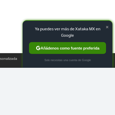
×
Ya puedes ver más de Xataka MX en
Google
Añádenos como fuente preferida
TWEET
rsonalizada
×
Solo necesitas una cuenta de Google