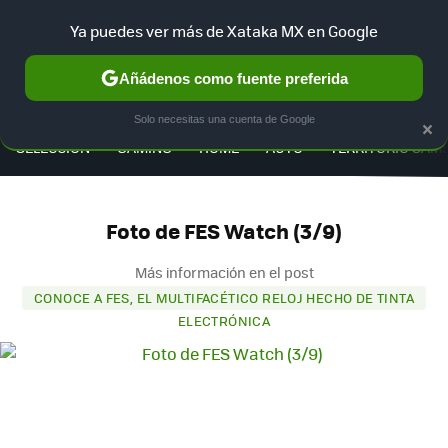
Ya puedes ver más de Xataka MX en Google
Añádenos como fuente preferida
MENÚ
NUEVO
×
Solo necesitas una cuenta de Google
SELECCIÓN
GAMING
HOME
AUTO
TERRITORIO SAM
Foto de FES Watch (3/9)
Más información en el post
CONOCE A FES, EL MULTIFACÉTICO RELOJ HECHO DE TINTA
ELECTRÓNICA