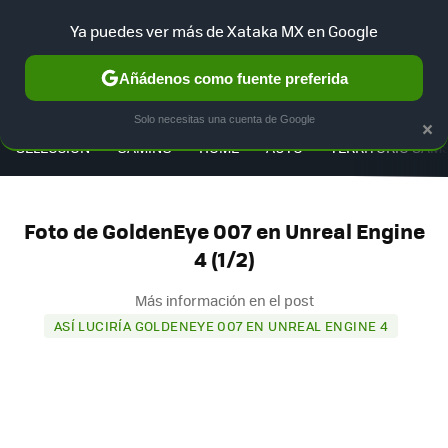
Ya puedes ver más de Xataka MX en Google
Añádenos como fuente preferida
MENÚ
NUEVO
×
Solo necesitas una cuenta de Google
SELECCIÓN
GAMING
HOME
AUTO
TERRITORIO SAM
Foto de GoldenEye 007 en Unreal Engine
4 (1/2)
Más información en el post
ASÍ LUCIRÍA GOLDENEYE 007 EN UNREAL ENGINE 4