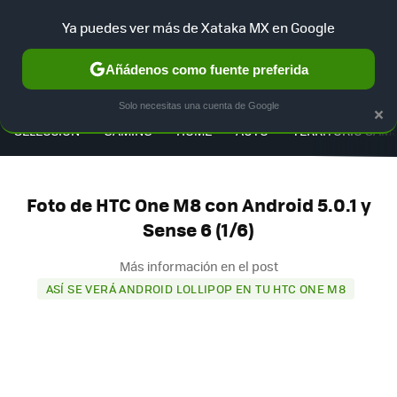
Ya puedes ver más de Xataka MX en Google
Añádenos como fuente preferida
MENÚ
NUEVO
×
Solo necesitas una cuenta de Google
SELECCIÓN
GAMING
HOME
AUTO
TERRITORIO SAM
Foto de HTC One M8 con Android 5.0.1 y
Sense 6 (1/6)
Más información en el post
ASÍ SE VERÁ ANDROID LOLLIPOP EN TU HTC ONE M8