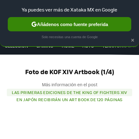
Ya puedes ver más de Xataka MX en Google
Añádenos como fuente preferida
MENÚ
NUEVO
×
Solo necesitas una cuenta de Google
SELECCIÓN
GAMING
HOME
AUTO
TERRITORIO SAM
Foto de KOF XIV Artbook (1/4)
Más información en el post
LAS PRIMERAS EDICIONES DE THE KING OF FIGHTERS XIV
EN JAPÓN RECIBIRÁN UN ART BOOK DE 120 PÁGINAS