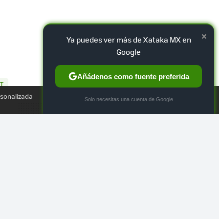
×
Ya puedes ver más de Xataka MX en
Google
Añádenos como fuente preferida
TWEET
T
rsonalizada
×
Solo necesitas una cuenta de Google