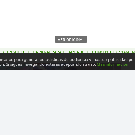
VER ORIGINAL
CREENSHOTS DE DARKRAI PARA EL ARCADE DE POKKEN TOURNAMEN
erceros para generar estadísticas de audiencia y mostrar publicidad pe
ón. Si sigues navegando estarás aceptando su uso.
Más información