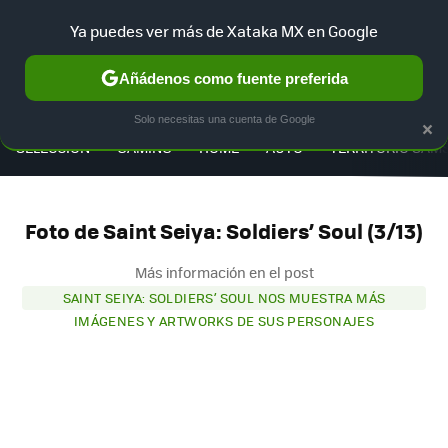
Ya puedes ver más de Xataka MX en Google
Añádenos como fuente preferida
MENÚ
NUEVO
×
Solo necesitas una cuenta de Google
SELECCIÓN
GAMING
HOME
AUTO
TERRITORIO SAM
Foto de Saint Seiya: Soldiers’ Soul (3/13)
Más información en el post
SAINT SEIYA: SOLDIERS’ SOUL NOS MUESTRA MÁS
IMÁGENES Y ARTWORKS DE SUS PERSONAJES