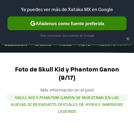
Ya puedes ver más de Xataka MX en Google
Añádenos como fuente preferida
MENÚ
NUEVO
×
Solo necesitas una cuenta de Google
SELECCIÓN
GAMING
HOME
AUTO
TERRITORIO SAM
Foto de Skull Kid y Phantom Ganon
(9/17)
Más información en el post
SKULL KID Y PHANTOM GANON SE MUESTRAN EN LAS
NUEVAS SCREENSHOTS OFICIALES DE HYRULE WARRIORS
LEGENDS