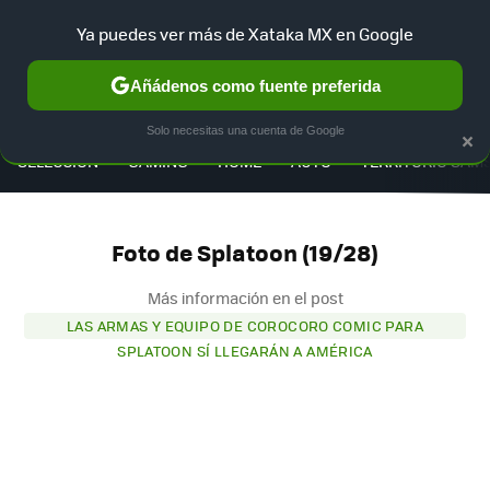
Ya puedes ver más de Xataka MX en Google
Añádenos como fuente preferida
MENÚ
NUEVO
×
Solo necesitas una cuenta de Google
SELECCIÓN
GAMING
HOME
AUTO
TERRITORIO SAM
Foto de Splatoon (19/28)
Más información en el post
LAS ARMAS Y EQUIPO DE COROCORO COMIC PARA
SPLATOON SÍ LLEGARÁN A AMÉRICA