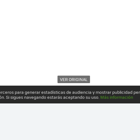
VER ORIGINAL
erceros para generar estadísticas de audiencia y mostrar publicidad pe
ón. Si sigues navegando estarás aceptando su uso.
Más información
CENARIOS Y TAL VEZ LA POSIBILIDAD DE JUGAR CON LAS OCTOAMA