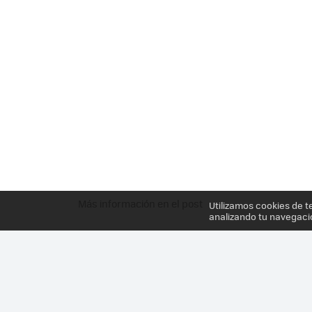
Más información en el post
Utilizamos cookies de t
analizando tu navegaci
¡MÁS FILTRACIONES! NUEVAS ARMAS, NUEVOS ES
SPLATOON