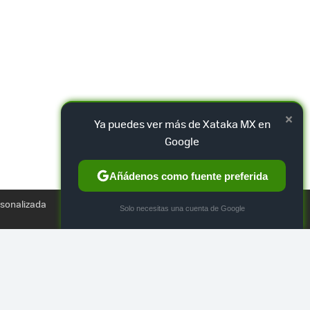
×
Ya puedes ver más de Xataka MX en
Google
Añádenos como fuente preferida
TWEET
rsonalizada
×
Solo necesitas una cuenta de Google
ZONAS SON ALGUNAS COSAS QUE OFRECERÁ