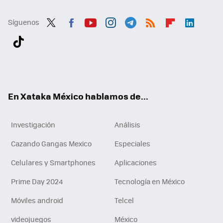
Síguenos
Twit
Fac
You
Inst
Tele
RSS
Flip
Link
ter
ebo
tub
agr
gra
boa
edI
Tikt
ok
e
am
m
rd
n
ok
En Xataka México hablamos de...
Investigación
Análisis
Cazando Gangas Mexico
Especiales
Celulares y Smartphones
Aplicaciones
Prime Day 2024
Tecnología en México
Móviles android
Telcel
videojuegos
México