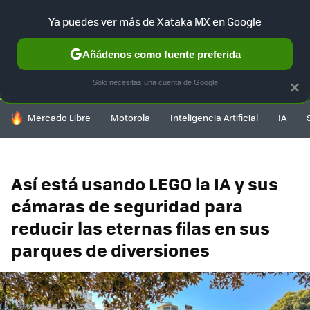
Ya puedes ver más de Xataka MX en Google
SELECCIÓN
GAMING
HOME
AUTO
TERRITORIO SAM
Añádenos como fuente preferida
Solo necesitas una cuenta de Google
×
HOY SE HABLA DE
Mercado Libre
Motorola
Inteligencia Artificial
IA
Así está usando LEGO la IA y sus
cámaras de seguridad para
reducir las eternas filas en sus
parques de diversiones