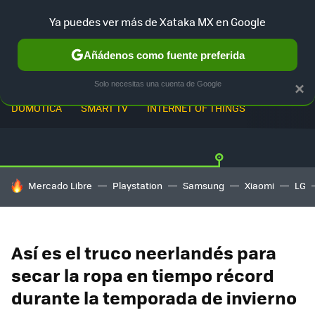
Ya puedes ver más de Xataka MX en Google
Añádenos como fuente preferida
Solo necesitas una cuenta de Google
×
DOMÓTICA
SMART TV
INTERNET OF THINGS
HOY SE HABLA DE
Mercado Libre
Playstation
Samsung
Xiaomi
LG
Así es el truco neerlandés para
secar la ropa en tiempo récord
durante la temporada de invierno