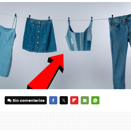
Sin comentarios
FACEBOOK
TWITTER
FLIPBOARD
E-
WHATSAPP
MAIL