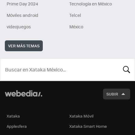
Prime Day 2024
Tecnología en México
Móviles android
Telcel
videojuegos
México
VER MÁS TEMAS
BUSCA
SUBIR
Xataka
Xataka Móvil
Applesfera
Xataka Smart Home