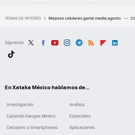
TEMAS DE INTERÉS
Mejores celulares gama media agosto
Có
Síguenos
Twit
Fac
You
Inst
Tele
RSS
Flip
Link
ter
ebo
tub
agr
gra
boa
edI
Tikt
ok
e
am
m
rd
n
ok
En Xataka México hablamos de...
Investigación
Análisis
Cazando Gangas Mexico
Especiales
Celulares y Smartphones
Aplicaciones