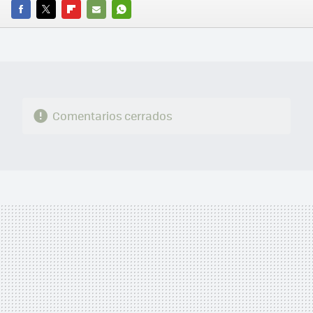
FACEBOOK
TWITTER
FLIPBOARD
E-
WHATSAPP
MAIL
Comentarios cerrados