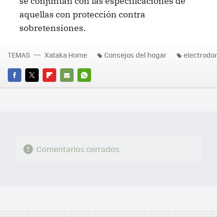
se conjuntan con las especificaciones de
aquellas con protección contra
sobretensiones.
TEMAS
Xataka Home
Consejos del hogar
electrodo
FACEBOOK
TWITTER
FLIPBOARD
E-
WHATSAPP
MAIL
Comentarios cerrados