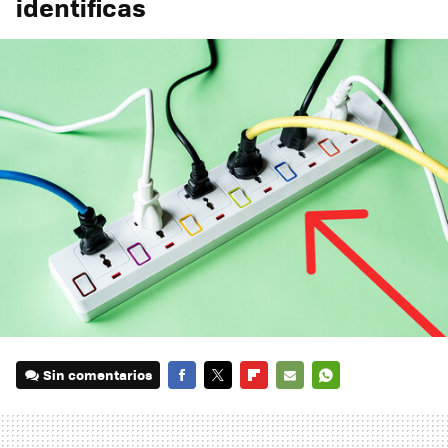
identificas
Sin comentarios
FACEBOOK
TWITTER
FLIPBOARD
E-
WHATSAPP
MAIL