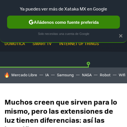
Ya puedes ver más de Xataka MX en Google
Añádenos como fuente preferida
Solo necesitas una cuenta de Google
×
DOMÓTICA
SMART TV
INTERNET OF THINGS
HOY SE HABLA DE
Mercado Libre
IA
Samsung
NASA
Robot
Wifi
Muchos creen que sirven para lo
mismo, pero las extensiones de
luz tienen diferencias: así las