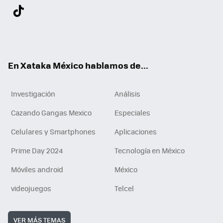
Twit
Fac
You
Inst
Tele
RSS
Flip
Link
ter
ebo
tub
agr
gra
boa
edI
Tikt
ok
e
am
m
rd
n
ok
En Xataka México hablamos de...
Investigación
Análisis
Cazando Gangas Mexico
Especiales
Celulares y Smartphones
Aplicaciones
Prime Day 2024
Tecnología en México
Móviles android
México
videojuegos
Telcel
VER MÁS TEMAS