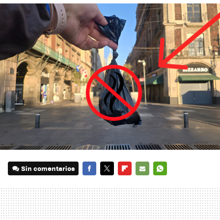
Sin comentarios
FACEBOOK
TWITTER
FLIPBOARD
E-
WHATSAPP
MAIL