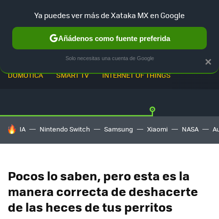
Ya puedes ver más de Xataka MX en Google
Añádenos como fuente preferida
Solo necesitas una cuenta de Google
×
DOMÓTICA
SMART TV
INTERNET OF THINGS
HOY SE HABLA DE
IA
Nintendo Switch
Samsung
Xiaomi
NASA
A
Pocos lo saben, pero esta es la
manera correcta de deshacerte
de las heces de tus perritos