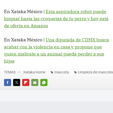
En Xataka México |
Esta aspiradora robot puede
limpiar hasta las croquetas de tu perro y hoy está
de oferta en Amazon
En Xataka México |
Una diputada de CDMX busca
acabar con la violencia en casa y propone que
quien maltrate a un animal pueda perder a sus
hijos
TEMAS
Xataka Home
mascota
Limpieza de mascota
FACEBOOK
TWITTER
FLIPBOARD
E-
WHATSAPP
MAIL