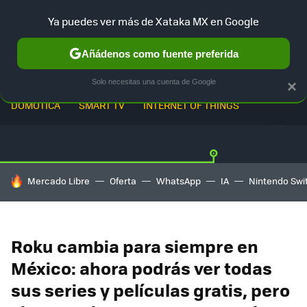
Ya puedes ver más de Xataka MX en Google
Añádenos como fuente preferida
Solo necesitas una cuenta de Google
×
DOMÓTICA
SMART TV
INTERNET OF THINGS
HOY SE HABLA DE
Mercado Libre
Oferta
WhatsApp
IA
Nintendo Swi
Roku cambia para siempre en
México: ahora podrás ver todas
sus series y películas gratis, pero