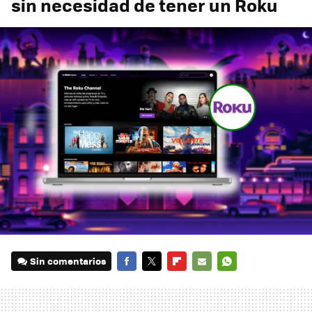
sin necesidad de tener un Roku
Sin comentarios
FACEBOOK
TWITTER
FLIPBOARD
E-
WHATSAPP
MAIL