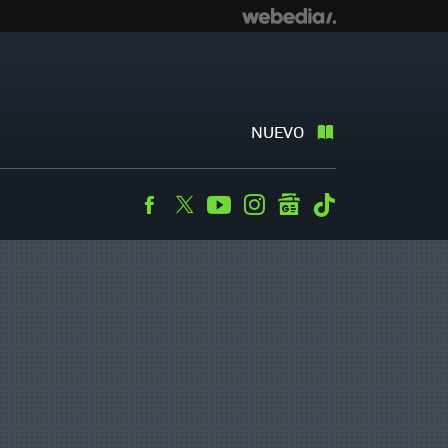
NUEVO
Facebook
Twitter
Youtube
Instagram
googlenews
Tiktok