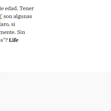
de edad. Tener
T
son algunas
aro, si
amente. Sin
os"?
Life