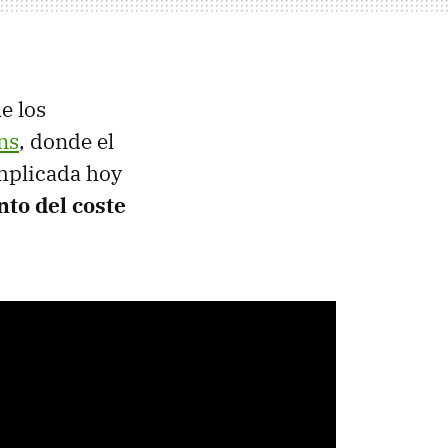
de los
ns
, donde el
mplicada hoy
to del coste