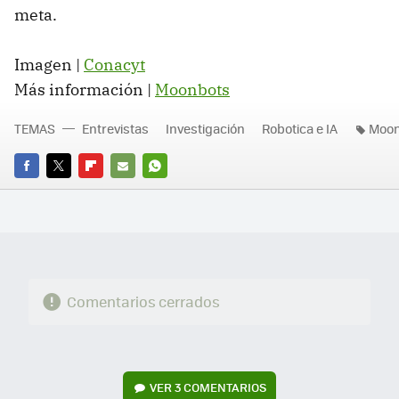
meta.
Imagen |
Conacyt
Más información |
Moonbots
TEMAS
Entrevistas
Investigación
Robotica e IA
Moon
FACEBOOK
TWITTER
FLIPBOARD
E-
WHATSAPP
MAIL
Comentarios cerrados
VER
3 COMENTARIOS