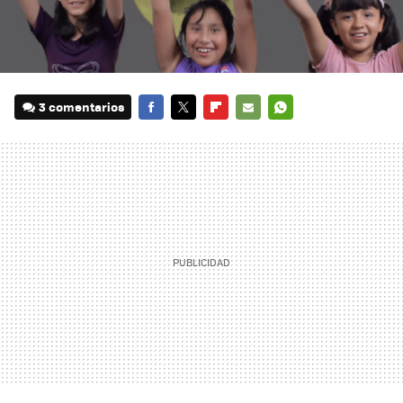
3 comentarios
FACEBOOK
TWITTER
FLIPBOARD
E-
WHATSAPP
MAIL