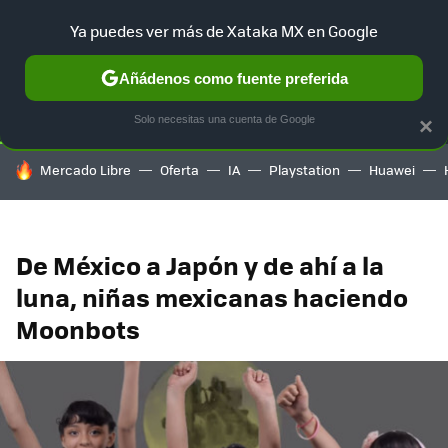
Ya puedes ver más de Xataka MX en Google
SELECCIÓN
GAMING
HOME
AUTO
TERRITORIO SAM
Añádenos como fuente preferida
Solo necesitas una cuenta de Google
×
HOY SE HABLA DE
Mercado Libre
Oferta
IA
Playstation
Huawei
De México a Japón y de ahí a la
luna, niñas mexicanas haciendo
Moonbots