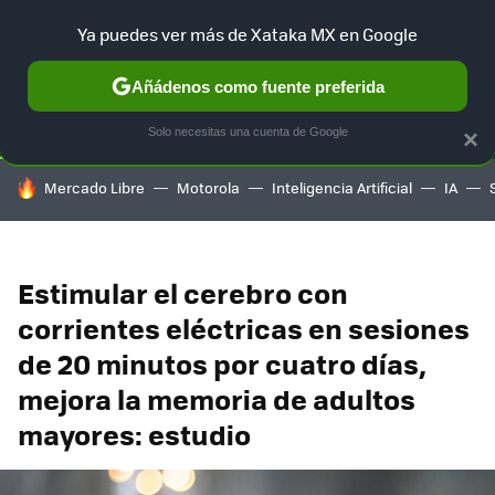
Ya puedes ver más de Xataka MX en Google
SELECCIÓN
GAMING
HOME
AUTO
TERRITORIO SAM
Añádenos como fuente preferida
Solo necesitas una cuenta de Google
×
HOY SE HABLA DE
Mercado Libre
Motorola
Inteligencia Artificial
IA
Estimular el cerebro con
corrientes eléctricas en sesiones
de 20 minutos por cuatro días,
mejora la memoria de adultos
mayores: estudio