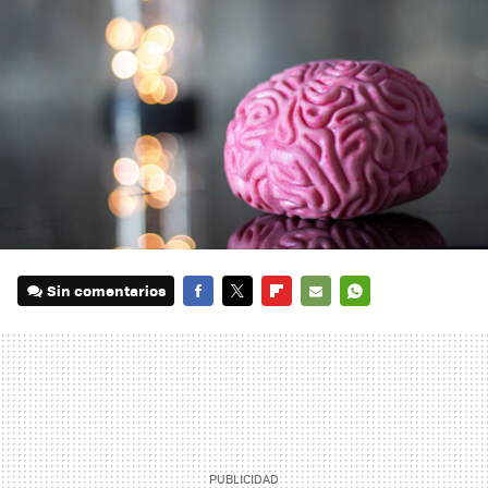
Sin comentarios
FACEBOOK
TWITTER
FLIPBOARD
E-
WHATSAPP
MAIL