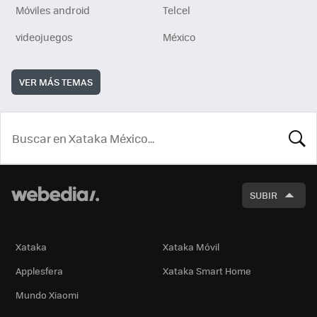
Móviles android
Telcel
videojuegos
México
VER MÁS TEMAS
BUSCA
SUBIR
Xataka
Xataka Móvil
Applesfera
Xataka Smart Home
Mundo Xiaomi