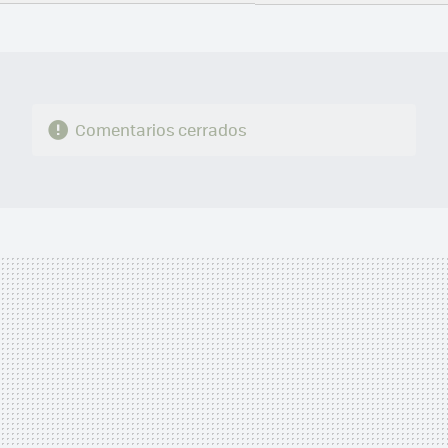
FACEBOOK
TWITTER
FLIPBOARD
E-
WHATSAPP
MAIL
Comentarios cerrados