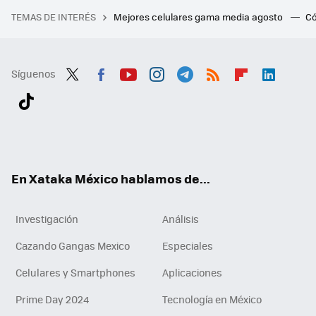
TEMAS DE INTERÉS
Mejores celulares gama media agosto
Có
Síguenos
Twit
Fac
You
Inst
Tele
RSS
Flip
Link
ter
ebo
tub
agr
gra
boa
edI
Tikt
ok
e
am
m
rd
n
ok
En Xataka México hablamos de...
Investigación
Análisis
Cazando Gangas Mexico
Especiales
Celulares y Smartphones
Aplicaciones
Prime Day 2024
Tecnología en México