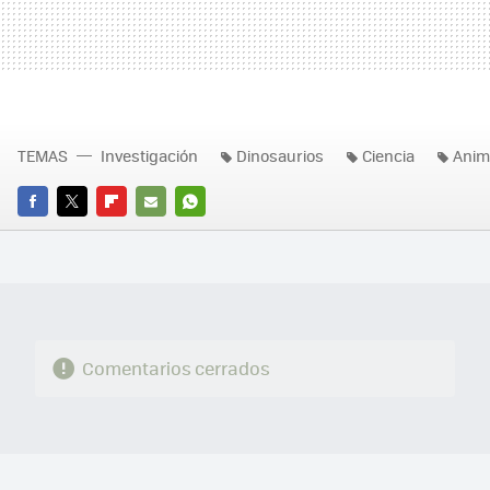
TEMAS
Investigación
Dinosaurios
Ciencia
Anim
FACEBOOK
TWITTER
FLIPBOARD
E-
WHATSAPP
MAIL
Comentarios cerrados