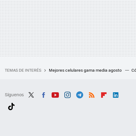
TEMAS DE INTERÉS
Mejores celulares gama media agosto
Có
Síguenos
Twit
Fac
You
Inst
Tele
RSS
Flip
Link
ter
ebo
tub
agr
gra
boa
edI
Tikt
ok
e
am
m
rd
n
ok