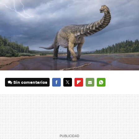
Sin comentarios
FACEBOOK
TWITTER
FLIPBOARD
E-
WHATSAPP
MAIL