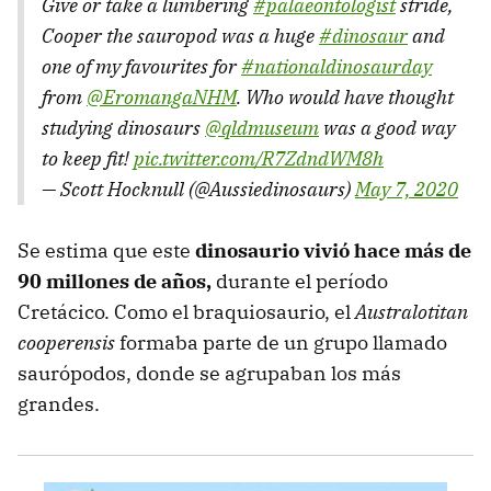
Give or take a lumbering
#palaeontologist
stride,
Cooper the sauropod was a huge
#dinosaur
and
one of my favourites for
#nationaldinosaurday
from
@EromangaNHM
. Who would have thought
studying dinosaurs
@qldmuseum
was a good way
to keep fit!
pic.twitter.com/R7ZdndWM8h
— Scott Hocknull (@Aussiedinosaurs)
May 7, 2020
Se estima que este
dinosaurio vivió hace más de
90 millones de años,
durante el período
Cretácico. Como el braquiosaurio, el
Australotitan
cooperensis
formaba parte de un grupo llamado
saurópodos, donde se agrupaban los más
grandes.