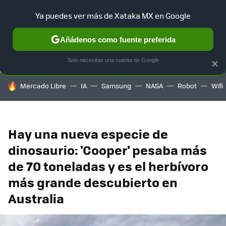
Ya puedes ver más de Xataka MX en Google
SELECCIÓN
GAMING
HOME
AUTO
TERRITORIO SAM
Añádenos como fuente preferida
Solo necesitas una cuenta de Google
×
HOY SE HABLA DE
Mercado Libre
IA
Samsung
NASA
Robot
Wifi
Hay una nueva especie de
dinosaurio: 'Cooper' pesaba más
de 70 toneladas y es el herbívoro
más grande descubierto en
Australia