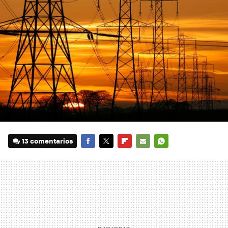
13 comentarios
FACEBOOK
TWITTER
FLIPBOARD
E-
WHATSAPP
MAIL