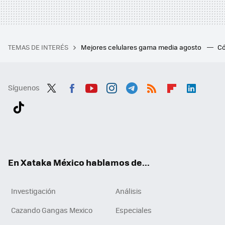
TEMAS DE INTERÉS
Mejores celulares gama media agosto
Có
Síguenos
Twit
Fac
You
Inst
Tele
RSS
Flip
Link
ter
ebo
tub
agr
gra
boa
edI
Tikt
ok
e
am
m
rd
n
ok
En Xataka México hablamos de...
Investigación
Análisis
Cazando Gangas Mexico
Especiales