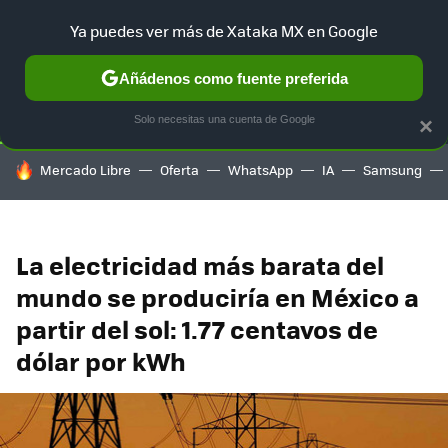
Ya puedes ver más de Xataka MX en Google
SELECCIÓN
GAMING
HOME
AUTO
TERRITORIO SAM
Añádenos como fuente preferida
Solo necesitas una cuenta de Google
×
HOY SE HABLA DE
Mercado Libre
Oferta
WhatsApp
IA
Samsung
La electricidad más barata del
mundo se produciría en México a
partir del sol: 1.77 centavos de
dólar por kWh