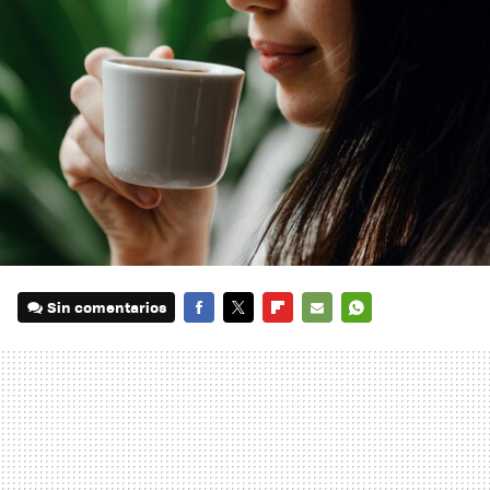
Sin comentarios
FACEBOOK
TWITTER
FLIPBOARD
E-
WHATSAPP
MAIL