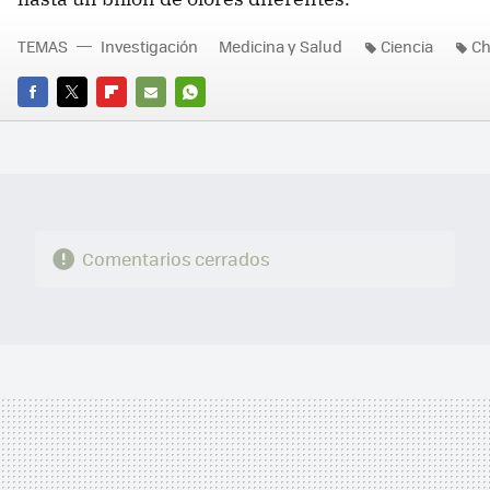
TEMAS
Investigación
Medicina y Salud
Ciencia
Ch
FACEBOOK
TWITTER
FLIPBOARD
E-
WHATSAPP
MAIL
Comentarios cerrados