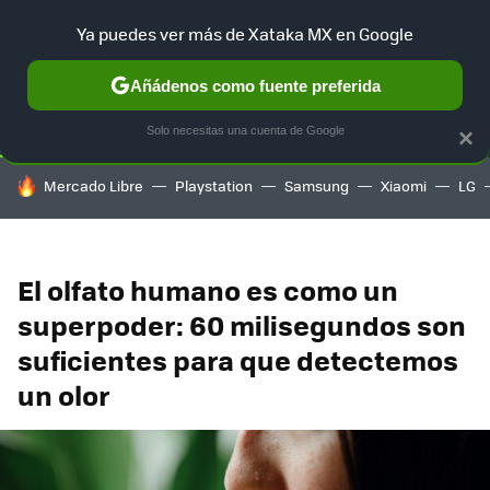
Ya puedes ver más de Xataka MX en Google
SELECCIÓN
GAMING
HOME
AUTO
TERRITORIO SAM
Añádenos como fuente preferida
Solo necesitas una cuenta de Google
×
HOY SE HABLA DE
Mercado Libre
Playstation
Samsung
Xiaomi
LG
El olfato humano es como un
superpoder: 60 milisegundos son
suficientes para que detectemos
un olor