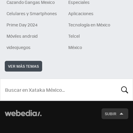
Cazando Gangas Mexico
Especiales
Celulares y Smartphones
Aplicaciones
Prime Day 2024
Tecnología en México
Móviles android
Telcel
videojuegos
México
VER MÁS TEMAS
BUSCA
SUBIR