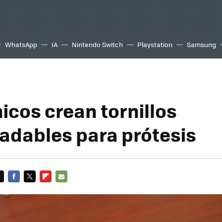
WhatsApp
IA
Nintendo Switch
Playstation
Samsung
icos crean tornillos
adables para prótesis
FACEBOOK
TWITTER
FLIPBOARD
E-
MAIL