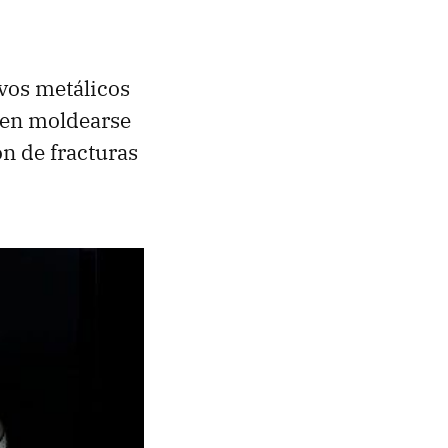
lvos metálicos
den moldearse
ón de fracturas