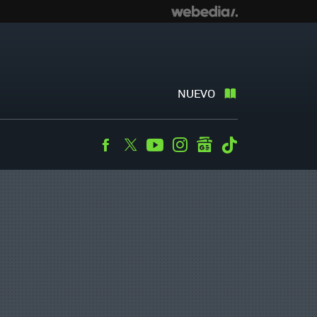
NUEVO
Facebook
Twitter
Youtube
Instagram
googlenews
Tiktok