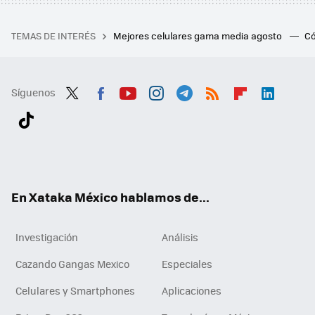
TEMAS DE INTERÉS
Mejores celulares gama media agosto
Có
Síguenos
Twit
Fac
You
Inst
Tele
RSS
Flip
Link
ter
ebo
tub
agr
gra
boa
edI
Tikt
ok
e
am
m
rd
n
ok
En Xataka México hablamos de...
Investigación
Análisis
Cazando Gangas Mexico
Especiales
Celulares y Smartphones
Aplicaciones