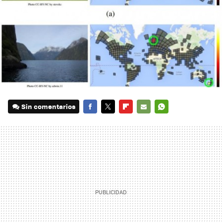
Sin comentarios
FACEBOOK
TWITTER
FLIPBOARD
E-
WHATSAPP
MAIL