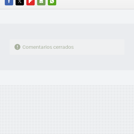
FACEBOOK
TWITTER
FLIPBOARD
E-
WHATSAPP
MAIL
Comentarios cerrados