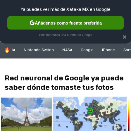
Ya puedes ver más de Xataka MX en Google
SELECCIÓN
GAMING
HOME
AUTO
TERRITORIO SAM
Añádenos como fuente preferida
Solo necesitas una cuenta de Google
×
HOY SE HABLA DE
IA
Nintendo Switch
NASA
Google
iPhone
Son
Red neuronal de Google ya puede
saber dónde tomaste tus fotos