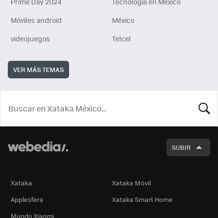
Prime Day 2024
Tecnología en México
Móviles android
México
videojuegos
Telcel
VER MÁS TEMAS
BUSCA
SUBIR
Xataka
Xataka Móvil
Applesfera
Xataka Smart Home
Mundo Xiaomi