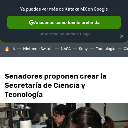
Ya puedes ver más de Xataka MX en Google
SELECCIÓN
GAMING
HOME
AUTO
TERRITORIO SAM
Añádenos como fuente preferida
Solo necesitas una cuenta de Google
×
HOY SE HABLA DE
IA
Nintendo Switch
NASA
Sony
Tecnología
Ci
Senadores proponen crear la
Secretaría de Ciencia y
Tecnología