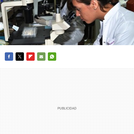
FACEBOOK
TWITTER
FLIPBOARD
E-
WHATSAPP
MAIL