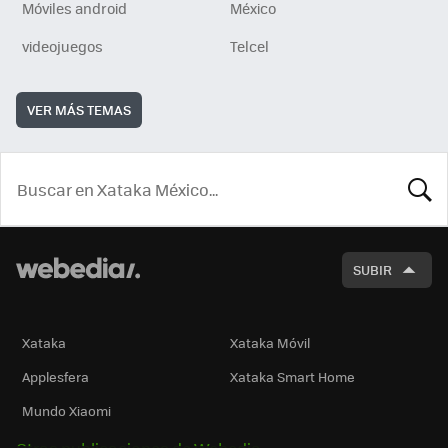
Móviles android
México
videojuegos
Telcel
VER MÁS TEMAS
BUSCA
SUBIR
Xataka
Xataka Móvil
Applesfera
Xataka Smart Home
Mundo Xiaomi