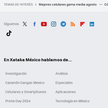
TEMAS DE INTERÉS
Mejores celulares gama media agosto
Có
Síguenos
Twit
Fac
You
Inst
Tele
RSS
Flip
Link
ter
ebo
tub
agr
gra
boa
edI
Tikt
ok
e
am
m
rd
n
ok
En Xataka México hablamos de...
Investigación
Análisis
Cazando Gangas Mexico
Especiales
Celulares y Smartphones
Aplicaciones
Prime Day 2024
Tecnología en México