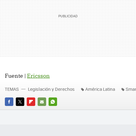
Fuente |
Ericsson
TEMAS
Legislación y Derechos
América Latina
Smar
FACEBOOK
TWITTER
FLIPBOARD
E-
WHATSAPP
MAIL