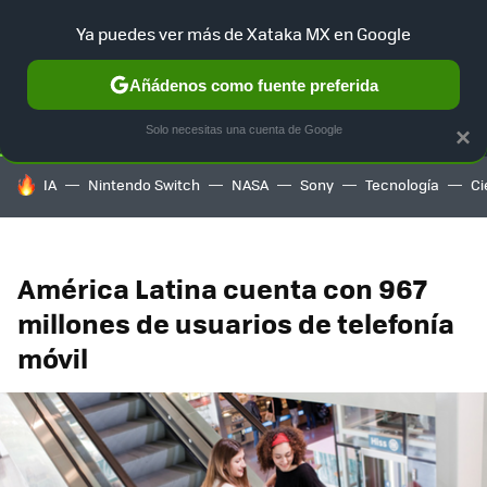
Ya puedes ver más de Xataka MX en Google
SELECCIÓN
GAMING
HOME
AUTO
TERRITORIO SAM
Añádenos como fuente preferida
Solo necesitas una cuenta de Google
×
HOY SE HABLA DE
IA
Nintendo Switch
NASA
Sony
Tecnología
Ci
América Latina cuenta con 967
millones de usuarios de telefonía
móvil