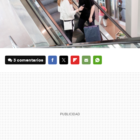
3 comentarios
FACEBOOK
TWITTER
FLIPBOARD
E-
WHATSAPP
MAIL