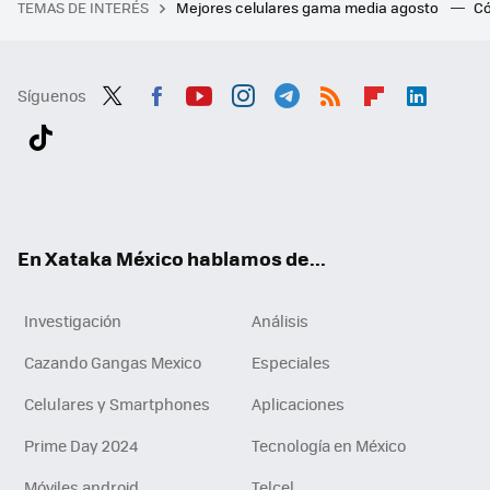
TEMAS DE INTERÉS
Mejores celulares gama media agosto
Có
Síguenos
Twit
Fac
You
Inst
Tele
RSS
Flip
Link
ter
ebo
tub
agr
gra
boa
edI
Tikt
ok
e
am
m
rd
n
ok
En Xataka México hablamos de...
Investigación
Análisis
Cazando Gangas Mexico
Especiales
Celulares y Smartphones
Aplicaciones
Prime Day 2024
Tecnología en México
Móviles android
Telcel