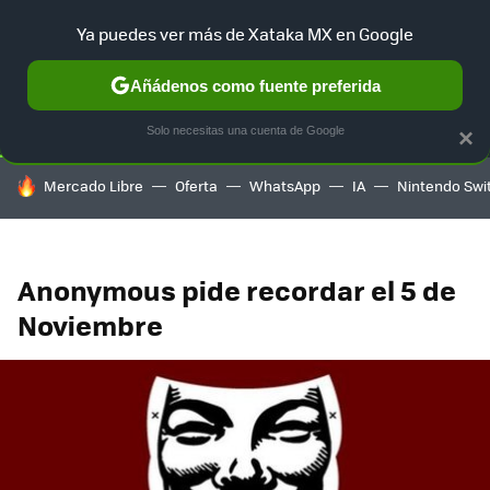
Ya puedes ver más de Xataka MX en Google
SELECCIÓN
GAMING
HOME
AUTO
TERRITORIO SAM
Añádenos como fuente preferida
Solo necesitas una cuenta de Google
×
HOY SE HABLA DE
Mercado Libre
Oferta
WhatsApp
IA
Nintendo Swi
Anonymous pide recordar el 5 de
Noviembre