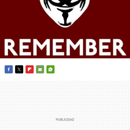
FACEBOOK
TWITTER
FLIPBOARD
E-
WHATSAPP
MAIL