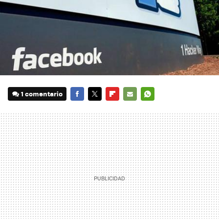
1 comentario
FACEBOOK
TWITTER
FLIPBOARD
E-
WHATSAPP
MAIL