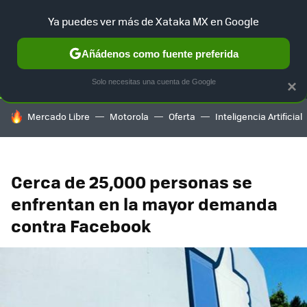
Ya puedes ver más de Xataka MX en Google
SELECCIÓN
GAMING
HOME
AUTO
TERRITORIO SAM
Añádenos como fuente preferida
Solo necesitas una cuenta de Google
×
HOY SE HABLA DE
Mercado Libre
Motorola
Oferta
Inteligencia Artificial
Cerca de 25,000 personas se
enfrentan en la mayor demanda
contra Facebook