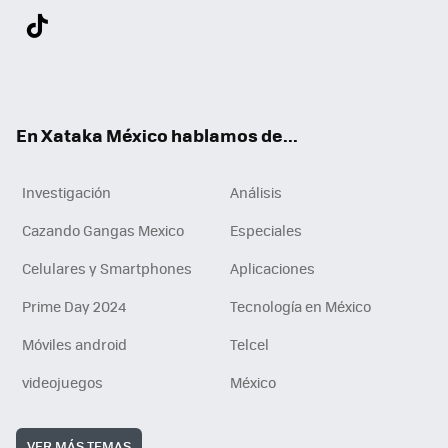
Twit
Fac
You
Inst
Tele
RSS
Flip
Link
ter
ebo
tub
agr
gra
boa
edI
Tikt
ok
e
am
m
rd
n
ok
En Xataka México hablamos de...
Investigación
Análisis
Cazando Gangas Mexico
Especiales
Celulares y Smartphones
Aplicaciones
Prime Day 2024
Tecnología en México
Móviles android
Telcel
videojuegos
México
VER MÁS TEMAS