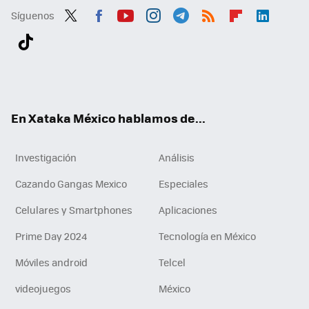
Síguenos
Twit
Fac
You
Inst
Tele
RSS
Flip
Link
ter
ebo
tub
agr
gra
boa
edI
Tikt
ok
e
am
m
rd
n
ok
En Xataka México hablamos de...
Investigación
Análisis
Cazando Gangas Mexico
Especiales
Celulares y Smartphones
Aplicaciones
Prime Day 2024
Tecnología en México
Móviles android
Telcel
videojuegos
México