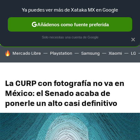
Ya puedes ver más de Xataka MX en Google
SELECCIÓN
GAMING
HOME
AUTO
TERRITORIO SAM
Añádenos como fuente preferida
Solo necesitas una cuenta de Google
×
HOY SE HABLA DE
Mercado Libre
Playstation
Samsung
Xiaomi
LG
La CURP con fotografía no va en
México: el Senado acaba de
ponerle un alto casi definitivo