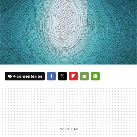
4 comentarios
FACEBOOK
TWITTER
FLIPBOARD
E-
WHATSAPP
MAIL