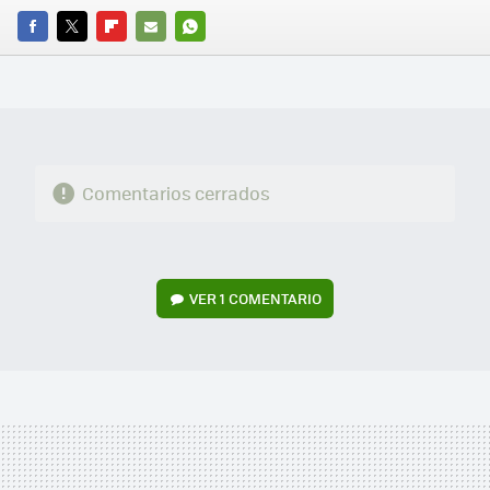
FACEBOOK
TWITTER
FLIPBOARD
E-
WHATSAPP
MAIL
Comentarios cerrados
VER
1 COMENTARIO