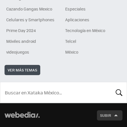
Cazando Gangas Mexico
Especiales
Celulares y Smartphones
Aplicaciones
Prime Day 2024
Tecnología en México
Móviles android
Telcel
videojuegos
México
VER MÁS TEMAS
BUSCA
SUBIR