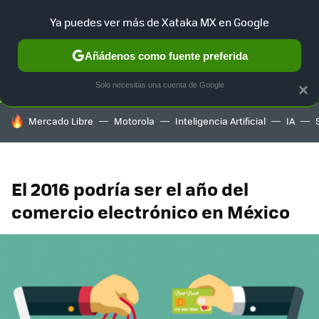
Ya puedes ver más de Xataka MX en Google
SELECCIÓN
GAMING
HOME
AUTO
TERRITORIO SAM
Añádenos como fuente preferida
Solo necesitas una cuenta de Google
×
HOY SE HABLA DE
Mercado Libre
Motorola
Inteligencia Artificial
IA
El 2016 podría ser el año del
comercio electrónico en México