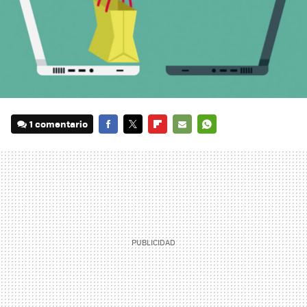
1 comentario
FACEBOOK
TWITTER
FLIPBOARD
E-
WHATSAPP
MAIL