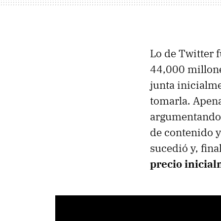
Lo de Twitter 
44,000 millone
junta inicialm
tomarla. Apena
argumentando q
de contenido y
sucedió y, fin
precio inicia