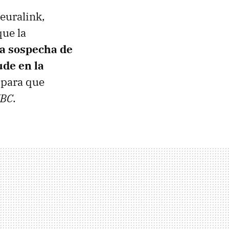
Neuralink,
que la
la sospecha de
de en la
n para que
BC
.