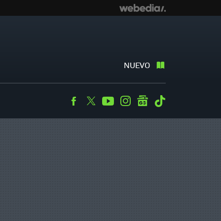
NUEVO
Facebook
Twitter
Youtube
Instagram
googlenews
Tiktok