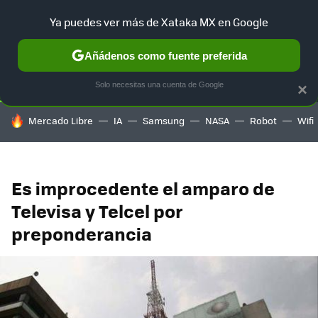
Ya puedes ver más de Xataka MX en Google
SELECCIÓN
GAMING
HOME
AUTO
TERRITORIO SAM
Añádenos como fuente preferida
Solo necesitas una cuenta de Google
×
HOY SE HABLA DE
Mercado Libre
IA
Samsung
NASA
Robot
Wifi
Es improcedente el amparo de
Televisa y Telcel por
preponderancia