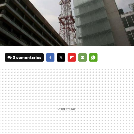
3 comentarios
FACEBOOK
TWITTER
FLIPBOARD
E-
WHATSAPP
MAIL