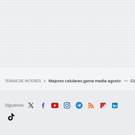
TEMAS DE INTERÉS
Mejores celulares gama media agosto
Có
Síguenos
Twit
Fac
You
Inst
Tele
RSS
Flip
Link
ter
ebo
tub
agr
gra
boa
edI
Tikt
ok
e
am
m
rd
n
ok