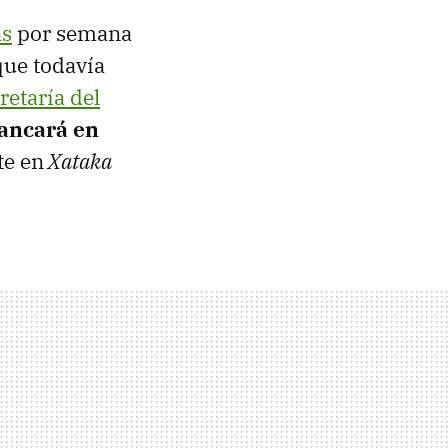
as
por semana
que todavía
retaría del
rancará en
e en
Xataka