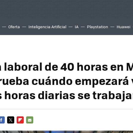
Oferta
Inteligencia Artificial
IA
Playstation
Huawei
 laboral de 40 horas en 
prueba cuándo empezará 
 horas diarias se trabaj
FACEBOOK
TWITTER
FLIPBOARD
E-