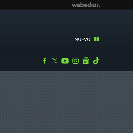
NUEVO
Facebook
Twitter
Youtube
Instagram
googlenews
Tiktok