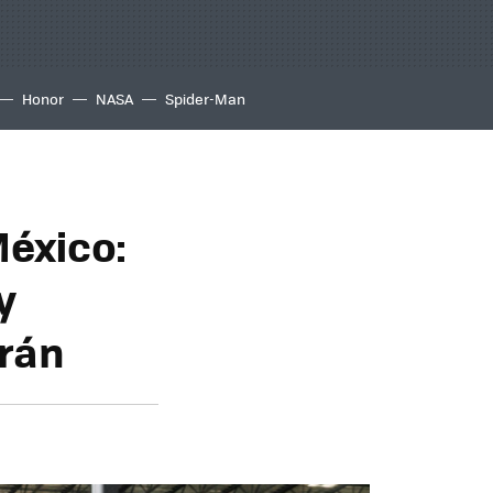
Honor
NASA
Spider-Man
México:
y
arán